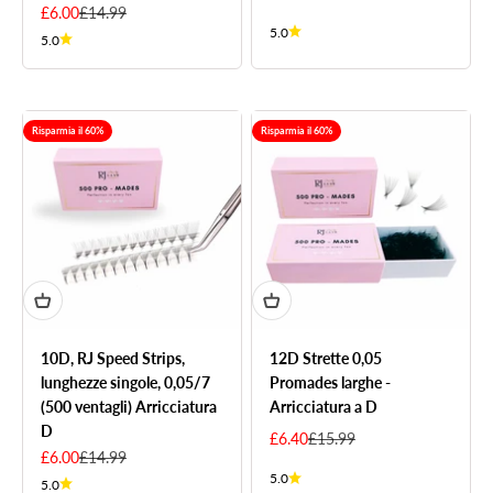
Sale price
Regular price
£6.00
£14.99
5.0
5.0
Risparmia il 60%
Risparmia il 60%
10D, RJ Speed Strips,
12D Strette 0,05
lunghezze singole, 0,05/7
Promades larghe -
(500 ventagli) Arricciatura
Arricciatura a D
D
Sale price
Regular price
£6.40
£15.99
Sale price
Regular price
£6.00
£14.99
5.0
5.0