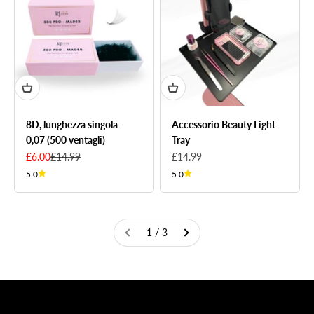
8D, lunghezza singola -
Accessorio Beauty Light
0,07 (500 ventagli)
Tray
Sale price
Regular price
Sale price
£6.00
£14.99
£14.99
5.0
5.0
1 / 3