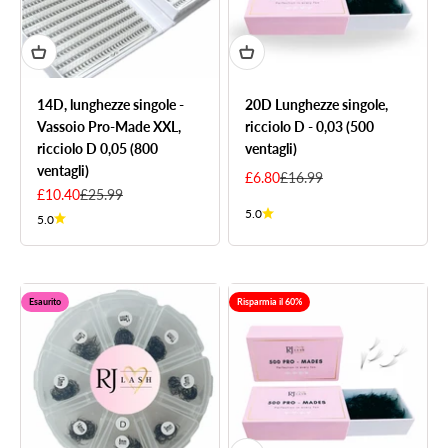
14D, lunghezze singole -
20D Lunghezze singole,
Vassoio Pro-Made XXL,
ricciolo D - 0,03 (500
ricciolo D 0,05 (800
ventagli)
ventagli)
Sale price
Regular price
£6.80
£16.99
Sale price
Regular price
£10.40
£25.99
5.0
5.0
Esaurito
Risparmia il 60%