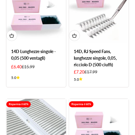
14D Lunghezze singole -
14D, RJ Speed Fans,
0,05 (500 ventagli)
lunghezze singole, 0,05,
ricciolo D (500 ciuffi)
Sale price
Regular price
£6.40
£15.99
Sale price
Regular price
£7.20
£17.99
5.0
5.0
Risparmia il 60%
Risparmia il 60%