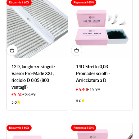
Risparmia il 60%
Risparmia il 60%
12D, lunghezze singole -
14D Stretto 0,03
Vassoi Pro-Made XXL,
Promades sciolti -
ricciolo D 0,05 (800
Arricciatura a D
ventagli)
Sale price
Regular price
£6.40
£15.99
Sale price
Regular price
£9.60
£23.99
5.0
5.0
Risparmia il 60%
Risparmia il 60%