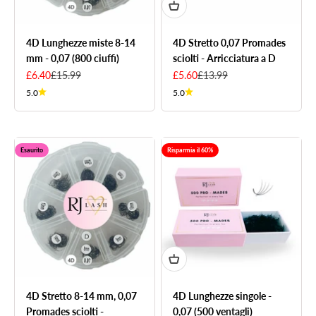
4D Lunghezze miste 8-14
4D Stretto 0,07 Promades
mm - 0,07 (800 ciuffi)
sciolti - Arricciatura a D
Sale price
Regular price
Sale price
Regular price
£6.40
£15.99
£5.60
£13.99
5.0
5.0
Esaurito
Risparmia il 60%
4D Stretto 8-14 mm, 0,07
4D Lunghezze singole -
Promades sciolti -
0,07 (500 ventagli)