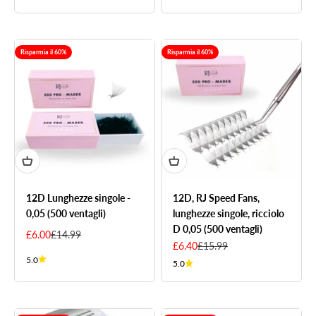
Risparmia il 60%
Risparmia il 60%
12D Lunghezze singole -
12D, RJ Speed Fans,
0,05 (500 ventagli)
lunghezze singole, ricciolo
D 0,05 (500 ventagli)
Sale price
Regular price
£6.00
£14.99
Sale price
Regular price
£6.40
£15.99
5.0
5.0