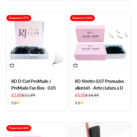
Risparmia il 77%
Risparmia il 60%
8D D Curl ProMade /
8D Stretto 0,07 Promades
PreMade Fan Box - 0,05
allentati - Arricciatura a D
Sale price
Regular price
Sale price
Regular price
£2.80
£11.99
£6.00
£14.99
5.0
5.0
Risparmia il 60%