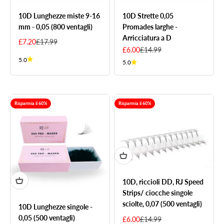
10D Lunghezze miste 9-16
10D Strette 0,05
mm - 0,05 (800 ventagli)
Promades larghe -
Arricciatura a D
Sale price
Regular price
£7.20
£17.99
Sale price
Regular price
£6.00
£14.99
5.0
5.0
Risparmia il 60%
Risparmia il 60%
10D, riccioli DD, RJ Speed
Strips/ ciocche singole
sciolte, 0,07 (500 ventagli)
10D Lunghezze singole -
0,05 (500 ventagli)
Sale price
Regular price
£6.00
£14.99